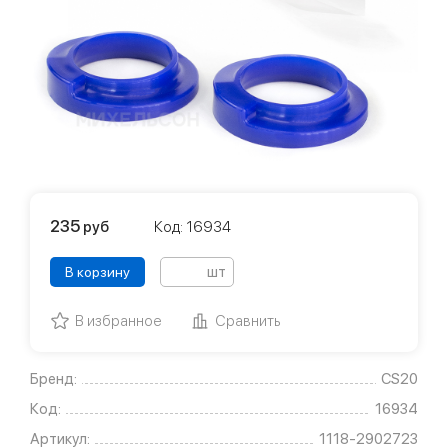
235
руб
Код: 16934
шт
В корзину
В избранное
Сравнить
Бренд:
CS20
Код:
16934
Артикул:
1118-2902723