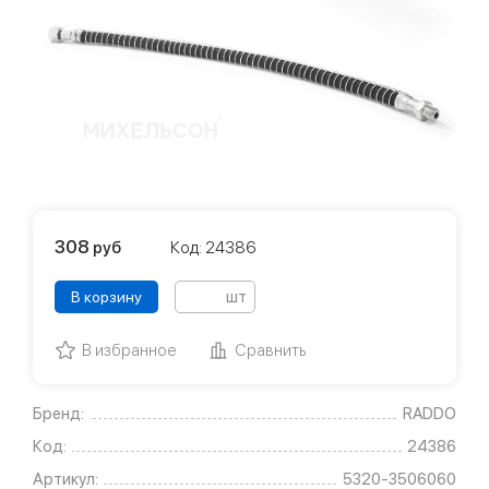
308
руб
Код: 24386
шт
В корзину
В избранное
Сравнить
Бренд:
RADDO
Код:
24386
Артикул:
5320-3506060