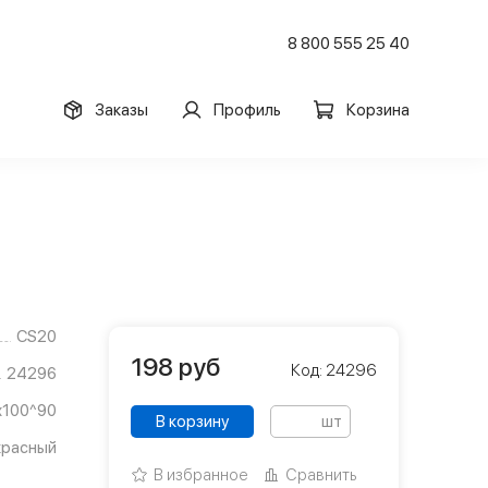
8 800 555 25 40
Заказы
Профиль
Корзина
CS20
198
руб
Код: 24296
24296
х100^90
В корзину
шт
красный
В избранное
Сравнить