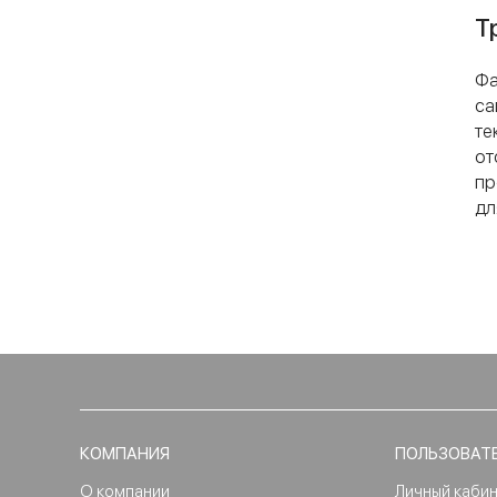
Т
Фа
са
те
от
пр
дл
КОМПАНИЯ
ПОЛЬЗОВАТ
О компании
Личный каби