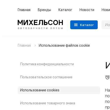
Главная
Бренды
Каталог
Новости
Нови
Каталог
Главная
Использование файлов cookie
Применяемость
Бренды
И
Политика конфиденциальности
Категории автозапчастей
Пользовательское соглашение
Все товары
На
Использование cookies
по
по
Использование товарного знака
пр