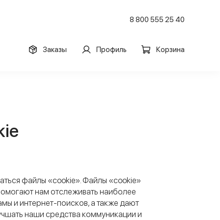
8 800 555 25 40
Заказы
Профиль
Корзина
kie
ться файлы «cookie». Файлы «cookie»
помогают нам отслеживать наиболее
ы и интернет-поисков, а также дают
лучшать наши средства коммуникации и