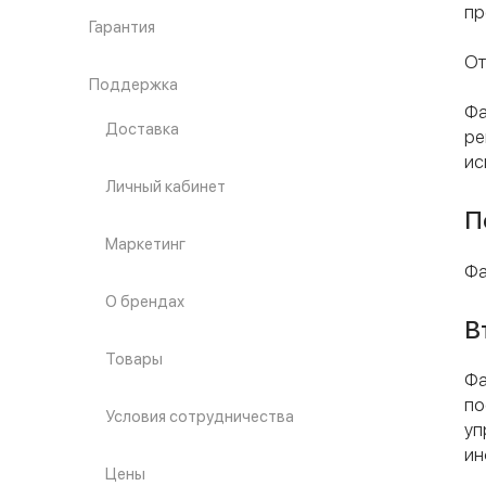
пр
Гарантия
От
Поддержка
Фа
Доставка
ре
ис
Личный кабинет
П
Маркетинг
Фа
О брендах
В
Товары
Фа
по
Условия сотрудничества
уп
ин
Цены