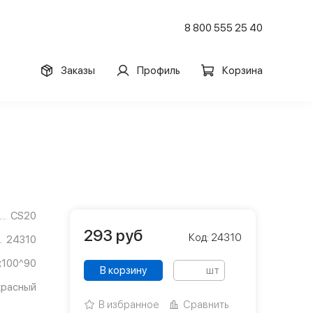
8 800 555 25 40
Заказы
Профиль
Корзина
CS20
293
руб
Код: 24310
24310
х100^90
В корзину
шт
красный
В избранное
Сравнить