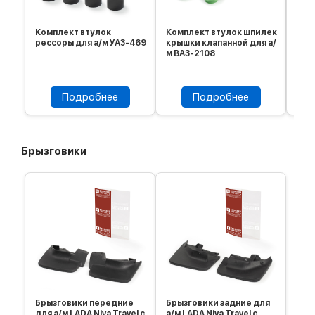
Комплект втулок
Комплект втулок шпилек
Ком
рессоры для а/м УАЗ-469
крышки клапанной для а/
кла
м ВАЗ-2108
ЗМЗ
Подробнее
Подробнее
Брызговики
Брызговики передние
Брызговики задние для
для а/м LADA Niva Travel с
а/м LADA Niva Travel с