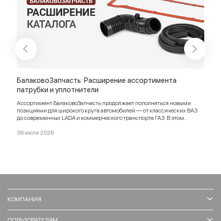
БалаковоЗапчасть: Расширение ассортимента
Бал
патрубки и уплотнители
бры
Ассортимент БалаковоЗапчасть продолжает пополняться новыми
Попо
позициями для широкого круга автомобилей — от классических ВАЗ
упло
до современных LADA и коммерческого транспорта ГАЗ. В этом
усил
обновлении: патрубки, уплотнители, прокладки, брызговики, ремни и
вост
другие востребованные компоненты.
06 июля 2026
12 м
КОМПАНИЯ
ПОЛЬЗОВАТЕЛЯМ