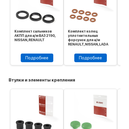
Комплект сальников
Комплект колец
Упл
АКПП для а/м ВАЗ 2190,
уплотнительных
вет
NISSAN, RENAULT
форсунок для а/м
УАЗ
RENAULT, NISSAN, LADA
Подробнее
Подробнее
Втулки и элементы крепления