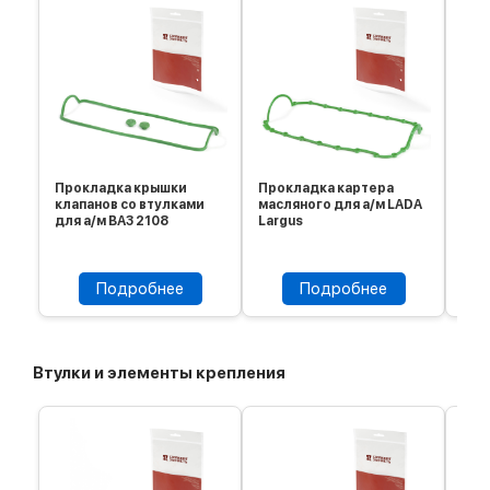
Прокладка крышки
Прокладка картера
Про
клапанов со втулками
масляного для а/м LADA
мас
для а/м ВАЗ 2108
Largus
дв.C
Подробнее
Подробнее
Втулки и элементы крепления