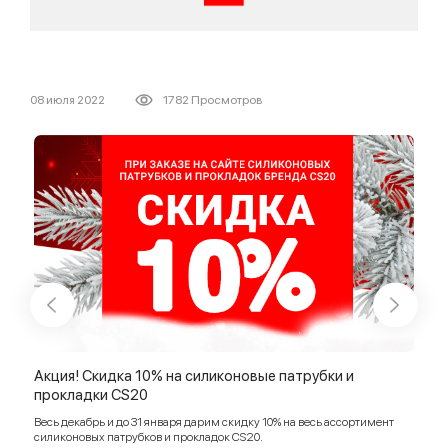
08 июля 2022
1782 Просмотров
Акция! Скидка 10% на силиконовые патрубки и
Акц
прокладки CS20
Прод
Весь декабрь и до 31 января дарим скидку 10% на весь ассортимент
03 и
силиконовых патрубков и прокладок CS20.