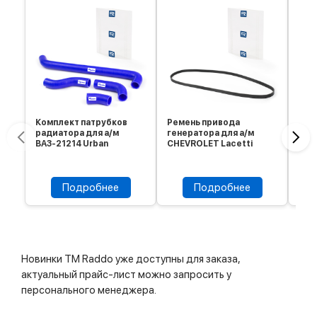
Комплект патрубков
Ремень привода
Рем
радиатора для а/м
генератора для а/м
ген
ВАЗ-21214 Urban
CHEVROLET Lacetti
TOY
Подробнее
Подробнее
Новинки ТМ Raddo уже доступны для заказа,
актуальный прайс-лист можно запросить у
персонального менеджера.