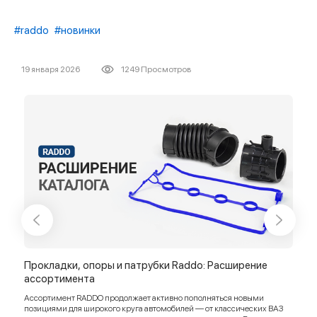
#raddo
#новинки
19 января 2026
1249 Просмотров
е
Прокладки, опоры и патрубки Raddo: Расширение
Пат
ассортимента
Rad
ями
Ассортимент RADDO продолжает активно пополняться новыми
Ассо
позициями для широкого круга автомобилей — от классических ВАЗ
вост