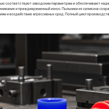
ью соответствуют заводским параметрам и обеспечивают наде
нивание и преждевременный износ. Пыльники из силикона сохра
иям и воздействию агрессивных сред. Полный цикл производств