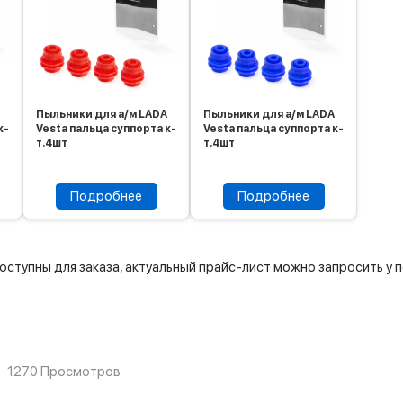
Пыльники для а/м LADA
Пыльники для а/м LADA
к-
Vesta пальца суппорта к-
Vesta пальца суппорта к-
т.4шт
т.4шт
Подробнее
Подробнее
оступны для заказа, актуальный прайс-лист можно запросить у
1270 Просмотров