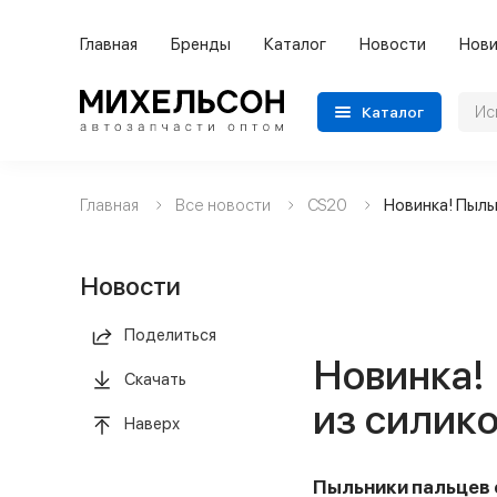
Главная
Бренды
Каталог
Новости
Нови
Каталог
Главная
Все новости
CS20
Новинка! Пыль
Применяемость
Бренды
Новости
Категории автозапчастей
Поделиться
Новинка! 
Все товары
Скачать
из силик
Наверх
Пыльники пальцев 