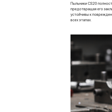
Пыльники CS20 полност
предотвращая его закли
устойчивы к поврежден
всех этапах.