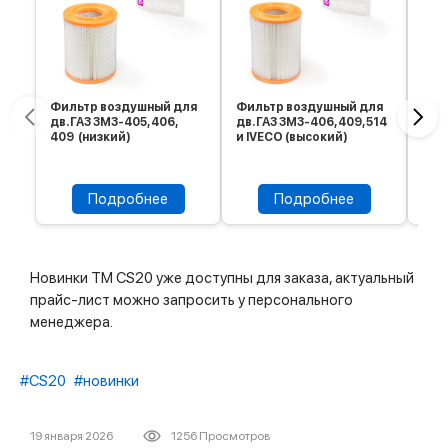
Фильтр воздушный для
Фильтр воздушный для
Фил
дв. ГАЗ ЗМЗ-405, 406,
дв. ГАЗ ЗМЗ-406, 409, 514
ГАЗ-
409 (низкий)
и IVECO (высокий)
Соб
Подробнее
Подробнее
Новинки ТМ CS20 уже доступны для заказа, актуальный
прайс-лист можно запросить у персонального
менеджера.
#CS20
#новинки
19 января 2026
1256 Просмотров