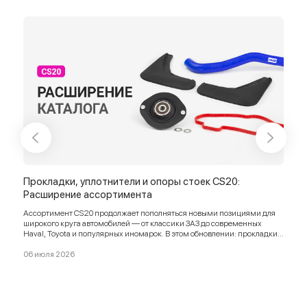
Прокладки, уплотнители и опоры стоек CS20:
Уни
Расширение ассортимента
Рас
Ассортимент CS20 продолжает пополняться новыми позициями для
Ассо
широкого круга автомобилей — от классики ЗАЗ до современных
пози
Haval, Toyota и популярных иномарок. В этом обновлении: прокладки
до с
клапанных крышек, ремкомплекты, опоры подвески, патрубки,
сили
уплотнители, тросы, тормозные колодки и брызговики.
06 июля 2026
саль
12 м
комп