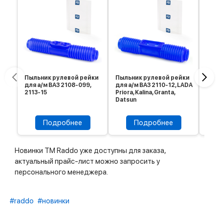
Пыльник рулевой рейки
Пыльник рулевой рейки
Пыл
для а/м ВАЗ 2108-099,
для а/м ВАЗ 2110-12, LADA
для 
2113-15
Priora, Kalina, Granta,
REN
Datsun
Подробнее
Подробнее
Новинки ТМ Raddo уже доступны для заказа,
актуальный прайс-лист можно запросить у
персонального менеджера.
#raddo
#новинки