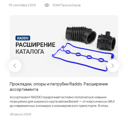
15 сентября 2025
1294 Просмотров
е
Прокладки, опоры и патрубки Raddo: Расширение
Пат
ассортимента
Rad
ями
Ассортимент RADDO продолжает активно пополняться новыми
Ассо
позициями для широкого круга автомобилей — от классических ВАЗ
вост
до современных иномарок и коммерческого транспорта. В этом
охла
ногое
обновлении: прокладки, патрубки, ремкомплекты, опоры подвески,
прок
брызговики, чехлы, шланги, тросы и многое другое.
06 июля 2026
12 м